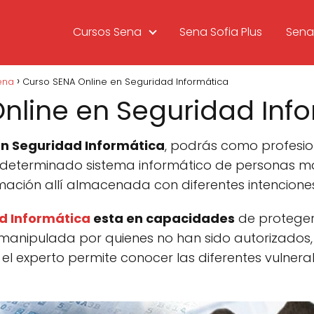
Cursos Sena
Sena Sofia Plus
Sena 
ena
Curso SENA Online en Seguridad Informática
nline en Seguridad Inf
en Seguridad Informática
, podrás como profesion
 determinado sistema informático de personas ma
mación allí almacenada con diferentes intenciones
ad Informática
esta en capacidades
de proteger
manipulada por quienes no han sido autorizados,
el experto permite conocer las diferentes vulnera