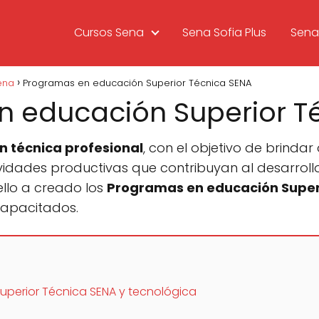
Cursos Sena
Sena Sofia Plus
Sena 
ena
Programas en educación Superior Técnica SENA
 educación Superior T
n técnica profesional
, con el objetivo de brind
vidades productivas que contribuyan al desarrollo
ello a creado los
Programas en educación Super
capacitados.
perior Técnica SENA y tecnológica
s