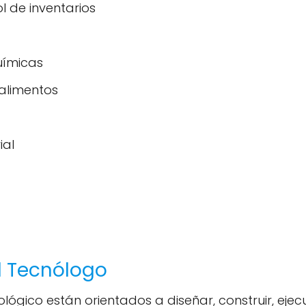
l de inventarios
uímicas
alimentos
ial
l Tecnólogo
lógico están orientados a diseñar, construir, ejec